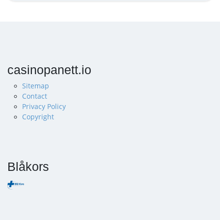
casinopanett.io
Sitemap
Contact
Privacy Policy
Copyright
Blåkors