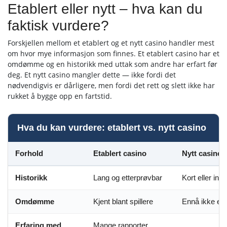
Etablert eller nytt – hva kan du
faktisk vurdere?
Forskjellen mellom et etablert og et nytt casino handler mest
om hvor mye informasjon som finnes. Et etablert casino har et
omdømme og en historikk med uttak som andre har erfart før
deg. Et nytt casino mangler dette — ikke fordi det
nødvendigvis er dårligere, men fordi det rett og slett ikke har
rukket å bygge opp en fartstid.
Hva du kan vurdere: etablert vs. nytt casino
Forhold
Etablert casino
Nytt casino
Historikk
Lang og etterprøvbar
Kort eller ing
Omdømme
Kjent blant spillere
Ennå ikke eta
Erfaring med
Mange rapporter