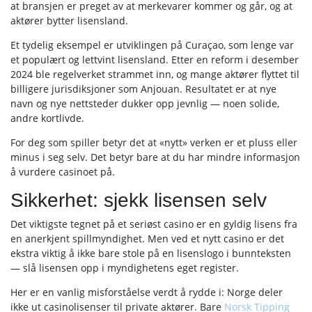
at bransjen er preget av at merkevarer kommer og går, og at
aktører bytter lisensland.
Et tydelig eksempel er utviklingen på Curaçao, som lenge var
et populært og lettvint lisensland. Etter en reform i desember
2024 ble regelverket strammet inn, og mange aktører flyttet til
billigere jurisdiksjoner som Anjouan. Resultatet er at nye
navn og nye nettsteder dukker opp jevnlig — noen solide,
andre kortlivde.
For deg som spiller betyr det at «nytt» verken er et pluss eller
minus i seg selv. Det betyr bare at du har mindre informasjon
å vurdere casinoet på.
Sikkerhet: sjekk lisensen selv
Det viktigste tegnet på et seriøst casino er en gyldig lisens fra
en anerkjent spillmyndighet. Men ved et nytt casino er det
ekstra viktig å ikke bare stole på en lisenslogo i bunnteksten
— slå lisensen opp i myndighetens eget register.
Her er en vanlig misforståelse verdt å rydde i: Norge deler
ikke ut casinolisenser til private aktører. Bare
Norsk Tipping