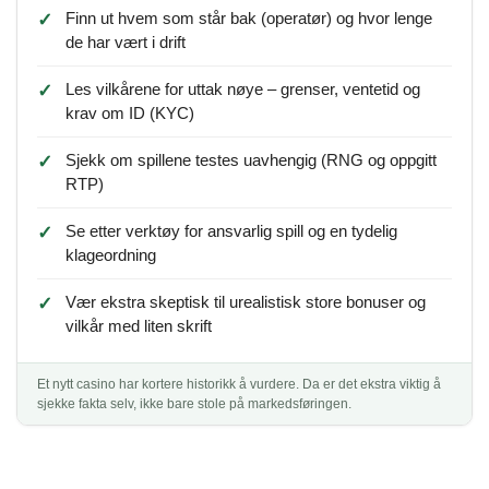
Finn ut hvem som står bak (operatør) og hvor lenge
✓
de har vært i drift
Les vilkårene for uttak nøye – grenser, ventetid og
✓
krav om ID (KYC)
Sjekk om spillene testes uavhengig (RNG og oppgitt
✓
RTP)
Se etter verktøy for ansvarlig spill og en tydelig
✓
klageordning
Vær ekstra skeptisk til urealistisk store bonuser og
✓
vilkår med liten skrift
Et nytt casino har kortere historikk å vurdere. Da er det ekstra viktig å
sjekke fakta selv, ikke bare stole på markedsføringen.