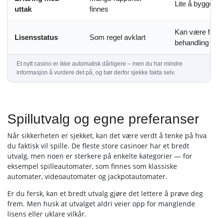
Lite å bygge 
uttak
finnes
Kan være fers
Lisensstatus
Som regel avklart
behandling
Et nytt casino er ikke automatisk dårligere – men du har mindre
informasjon å vurdere det på, og bør derfor sjekke fakta selv.
Spillutvalg og egne preferanser
Når sikkerheten er sjekket, kan det være verdt å tenke på hva
du faktisk vil spille. De fleste store casinoer har et bredt
utvalg, men noen er sterkere på enkelte kategorier — for
eksempel spilleautomater, som finnes som klassiske
automater, videoautomater og jackpotautomater.
Er du fersk, kan et bredt utvalg gjøre det lettere å prøve deg
frem. Men husk at utvalget aldri veier opp for manglende
lisens eller uklare vilkår.