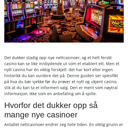
Det dukker stadig opp nye nettcasinoer, og et helt ferskt
casino kan se like innbydende ut som et etablert ett. Men et
nytt casino har én viktig forskjell: det har kort eller ingen
historikk du kan vurdere det på. Denne guiden ser spesifikt
på hva du bør sjekke før du prøver et nytt og ukjent casino,
slik at du kan ta et informert valg. Den er ment som nøytral
informasjon, ikke som en anbefaling om å spille.
Hvorfor det dukker opp så
mange nye casinoer
Antallet nettcasinoer endrer seg hele tiden. En viktig grunn er