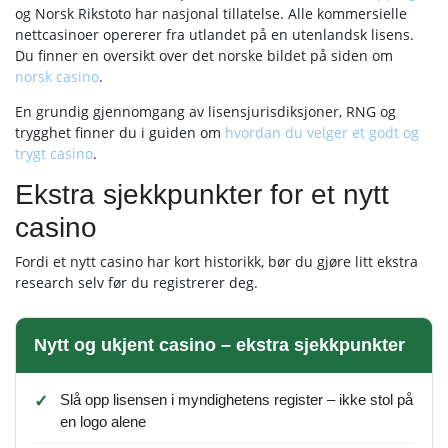
og Norsk Rikstoto har nasjonal tillatelse. Alle kommersielle
nettcasinoer opererer fra utlandet på en utenlandsk lisens.
Du finner en oversikt over det norske bildet på siden om
norsk casino
.
En grundig gjennomgang av lisensjurisdiksjoner, RNG og
trygghet finner du i guiden om
hvordan du velger et godt og
trygt casino
.
Ekstra sjekkpunkter for et nytt
casino
Fordi et nytt casino har kort historikk, bør du gjøre litt ekstra
research selv før du registrerer deg.
Nytt og ukjent casino – ekstra sjekkpunkter
Slå opp lisensen i myndighetens register – ikke stol på
✓
en logo alene