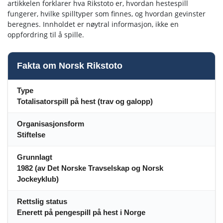
artikkelen forklarer hva Rikstoto er, hvordan hestespill
fungerer, hvilke spilltyper som finnes, og hvordan gevinster
beregnes. Innholdet er nøytral informasjon, ikke en
oppfordring til å spille.
Fakta om Norsk Rikstoto
Type
Totalisatorspill på hest (trav og galopp)
Organisasjonsform
Stiftelse
Grunnlagt
1982 (av Det Norske Travselskap og Norsk
Jockeyklub)
Rettslig status
Enerett på pengespill på hest i Norge