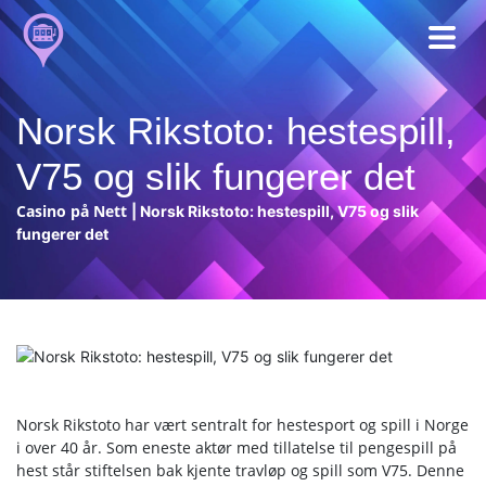
Norsk Rikstoto: hestespill,
V75 og slik fungerer det
Casino på Nett
|
Norsk Rikstoto: hestespill, V75 og slik
fungerer det
Norsk Rikstoto har vært sentralt for hestesport og spill i Norge
i over 40 år. Som eneste aktør med tillatelse til pengespill på
hest står stiftelsen bak kjente travløp og spill som V75. Denne